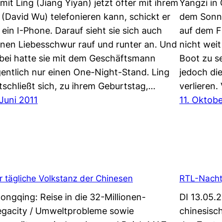
mit Ling (Jiang Yiyan) jetzt öfter mit ihrem
Yangzi in
 (David Wu) telefonieren kann, schickt er
dem Sonne
r ein I-Phone. Darauf sieht sie sich auch
auf dem F
inen Liebesschwur rauf und runter an. Und
nicht weit
bei hatte sie mit dem Geschäftsmann
Boot zu s
gentlich nur einen One-Night-Stand. Ling
jedoch die
tschließt sich, zu ihrem Geburtstag,…
verlieren.
 Juni 2011
11. Oktob
r tägliche Volkstanz der Chinesen
RTL-Nacht
ongqing: Reise in die 32-Millionen-
DI 13.05.2
gacity / Umweltprobleme sowie
chinesisc