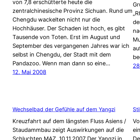
von 7,8 erschütterte heute die
Gr
zentralchinesische Provinz Sichuan. Rund um
„R
Chengdu wackelten nicht nur die
de
Hochhäuser. Der Schaden ist hoch, es gibt
na
Tausende von Toten. Erst im August und
Mu
September des vergangenen Jahres war ich
au
selbst in Chengdu, der Stadt mit dem
be
Pandazoo. Wenn man dann so eine…
28
12. Mai 2008
Wechselbad der Gefühle auf dem Yangzi
Sti
Kreuzfahrt auf dem längsten Fluss Asiens /
Vo
Staudammbau zeigt Auswirkungen auf die
ei
Schluchten MAZ, 10.11.2007 Der Yangzi in
De