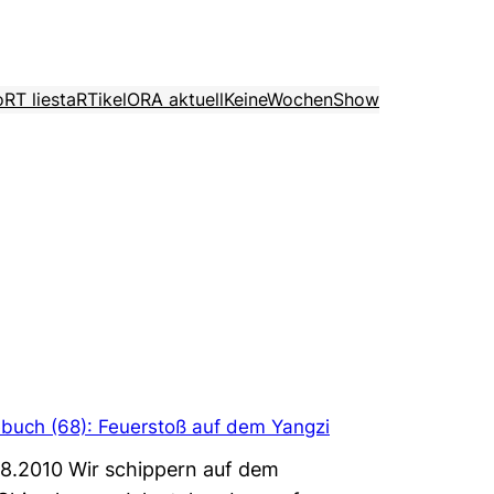
o
RT liest
aRTikel
ORA aktuell
KeineWochenShow
buch (68): Feuerstoß auf dem Yangzi
7.8.2010 Wir schippern auf dem