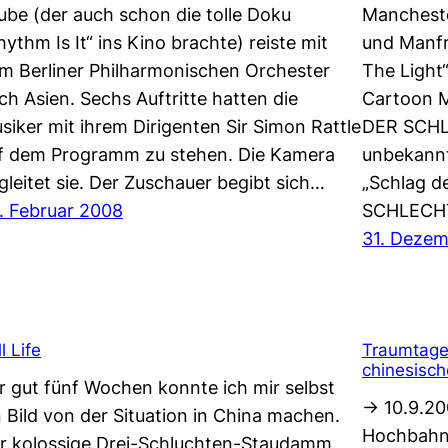
ube (der auch schon die tolle Doku
Manchest
hythm Is It“ ins Kino brachte) reiste mit
und Manfr
m Berliner Philharmonischen Orchester
The Light
ch Asien. Sechs Auftritte hatten die
Cartoon 
siker mit ihrem Dirigenten Sir Simon Rattle
DER SCHL
f dem Programm zu stehen. Die Kamera
unbekann
gleitet sie. Der Zuschauer begibt sich…
„Schlag d
. Februar 2008
SCHLECH
31. Deze
ll Life
Traumtageb
chinesisch
r gut fünf Wochen konnte ich mir selbst
-> 10.9.20
n Bild von der Situation in China machen.
Hochbahnst
r kolossige Drei-Schluchten-Staudamm