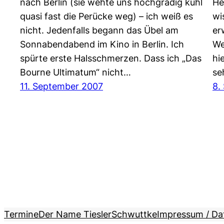
nach Berlin (sie wehte uns hochgradig kühl
He
quasi fast die Perücke weg) – ich weiß es
wi
nicht. Jedenfalls begann das Übel am
er
Sonnabendabend im Kino in Berlin. Ich
We
spürte erste Halsschmerzen. Dass ich „Das
hi
Bourne Ultimatum“ nicht…
se
11. September 2007
8.
Termine
Der Name Tiesler
Schwuttke
Impressum / Da