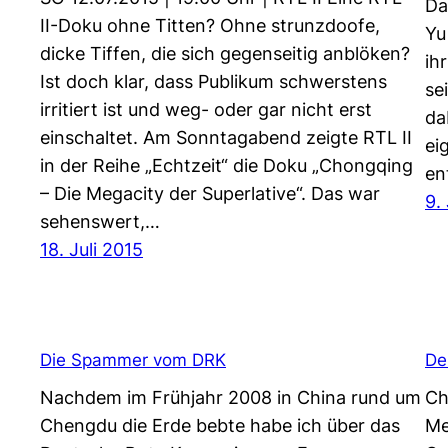
Da
II-Doku ohne Titten? Ohne strunzdoofe,
Yu
dicke Tiffen, die sich gegenseitig anblöken?
ih
Ist doch klar, dass Publikum schwerstens
se
irritiert ist und weg- oder gar nicht erst
da
einschaltet. Am Sonntagabend zeigte RTL II
ei
in der Reihe „Echtzeit“ die Doku „Chongqing
en
– Die Megacity der Superlative“. Das war
9.
sehenswert,…
18. Juli 2015
Die Spammer vom DRK
De
Nachdem im Frühjahr 2008 in China rund um
Ch
Chengdu die Erde bebte habe ich über das
Me