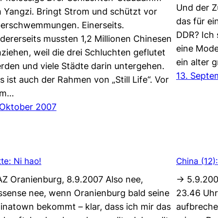
Und der Z
 Yangzi. Bringt Strom und schützt vor
das für ei
erschwemmungen. Einerseits.
DDR? Ich 
dererseits mussten 1,2 Millionen Chinesen
eine Mode
ziehen, weil die drei Schluchten geflutet
ein alter
rden und viele Städte darin untergehen.
13. Septe
s ist auch der Rahmen von „Still Life“. Vor
em…
 Oktober 2007
tte: Ni hao!
China (12)
Z Oranienburg, 8.9.2007 Also nee,
-> 5.9.20
ssense nee, wenn Oranienburg bald seine
23.46 Uhr
inatown bekommt – klar, dass ich mir das
aufbreche