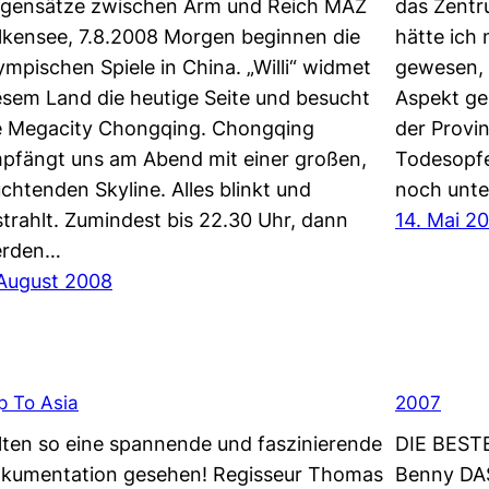
gensätze zwischen Arm und Reich MAZ
das Zentr
lkensee, 7.8.2008 Morgen beginnen die
hätte ich
ympischen Spiele in China. „Willi“ widmet
gewesen, 
esem Land die heutige Seite und besucht
Aspekt ge
e Megacity Chongqing. Chongqing
der Provi
pfängt uns am Abend mit einer großen,
Todesopfe
uchtenden Skyline. Alles blinkt und
noch unt
strahlt. Zumindest bis 22.30 Uhr, dann
14. Mai 2
rden…
 August 2008
ip To Asia
2007
lten so eine spannende und faszinierende
DIE BESTE
kumentation gesehen! Regisseur Thomas
Benny DA