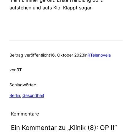
mein Zimmer gerollt. Erste Handlung dort:
aufstehen und aufs Klo. Klappt sogar.
Beitrag veröffentlicht
16. Oktober 2023
in
RTelenovela
von
RT
Schlagwörter:
Berlin
, 
Gesundheit
Kommentare
Ein Kommentar zu „Klinik (8): OP II“