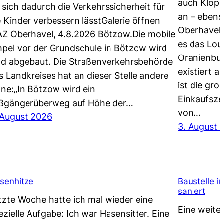
auch Klop
 sich dadurch die Verkehrssicherheit für
an – eben
e Kinder verbessern lässtGalerie öffnen
Oberhavel
Z Oberhavel, 4.8.2026 Bötzow.Die mobile
es das Lo
pel vor der Grundschule in Bötzow wird
Oranienbu
ld abgebaut. Die Straßenverkehrsbehörde
existiert 
s Landkreises hat an dieser Stelle andere
ist die gr
äne:„In Bötzow wird ein
Einkaufsz
ßgängerüberweg auf Höhe der…
von…
 August 2026
3. August
senhitze
Baustelle 
saniert
tzte Woche hatte ich mal wieder eine
Eine weite
ezielle Aufgabe: Ich war Hasensitter. Eine