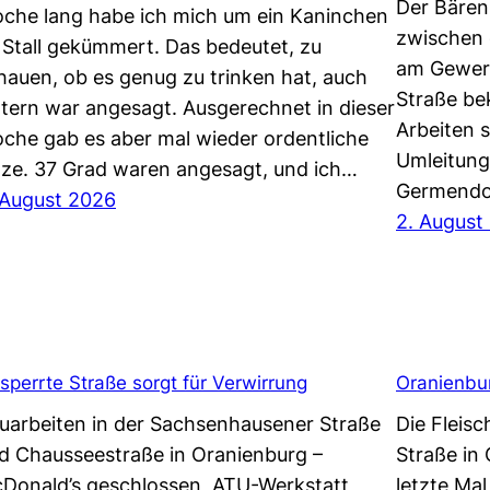
Der Bären
che lang habe ich mich um ein Kaninchen
zwischen 
 Stall gekümmert. Das bedeutet, zu
am Gewerb
hauen, ob es genug zu trinken hat, auch
Straße be
ttern war angesagt. Ausgerechnet in dieser
Arbeiten s
che gab es aber mal wieder ordentliche
Umleitung 
tze. 37 Grad waren angesagt, und ich…
Germendo
 August 2026
2. August
sperrte Straße sorgt für Verwirrung
Oranienbur
uarbeiten in der Sachsenhausener Straße
Die Fleis
d Chausseestraße in Oranienburg –
Straße in
Donald’s geschlossen, ATU-Werkstatt
letzte Ma