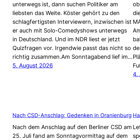
unterwegs ist, dann suchen Politiker am
ob
liebsten das Weite. Köster gehört zu den
di
schlagfertigsten Interviewern, inzwischen ist
MA
er auch mit Solo-Comedyshows unterwegs
Am
in Deutschland. Und im NDR liest er jetzt
ba
Quizfragen vor. Irgendwie passt das nicht so
de
richtig zusammen.Am Sonntagabend lief im…
Pl
5. August 2026
Fu
4.
Nach CSD-Anschlag: Gedenken in Oranienburg
Ha
Nach dem Anschlag auf den Berliner CSD am
Le
25. Juli fand am Sonntagvormittag auf dem
sp