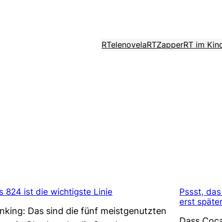
RTelenovela
RTZapper
RT im Kin
s 824 ist die wichtigste Linie
Pssst, das
erst später
nking: Das sind die fünf meistgenutzten
Dass Coca