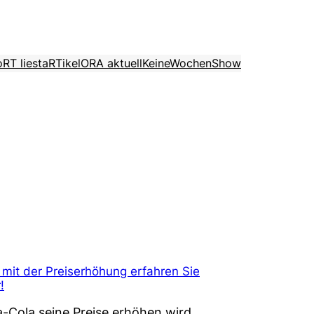
o
RT liest
aRTikel
ORA aktuell
KeineWochenShow
 mit der Preiserhöhung erfahren Sie
!
-Cola seine Preise erhöhen wird,