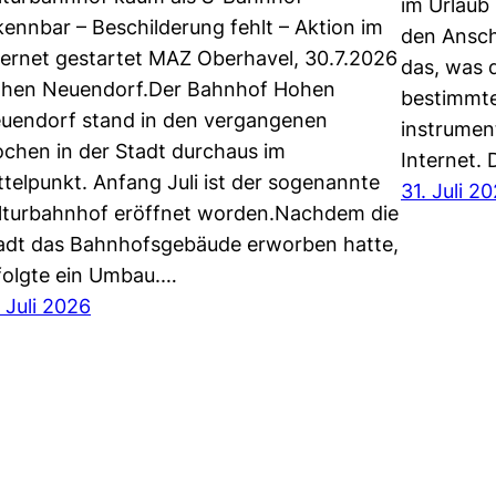
im Urlaub 
kennbar – Beschilderung fehlt – Aktion im
den Ansch
ternet gestartet MAZ Oberhavel, 30.7.2026
das, was d
hen Neuendorf.Der Bahnhof Hohen
bestimmte
uendorf stand in den vergangenen
instrument
chen in der Stadt durchaus im
Internet. 
ttelpunkt. Anfang Juli ist der sogenannte
31. Juli 2
lturbahnhof eröffnet worden.Nachdem die
adt das Bahnhofsgebäude erworben hatte,
folgte ein Umbau.…
. Juli 2026