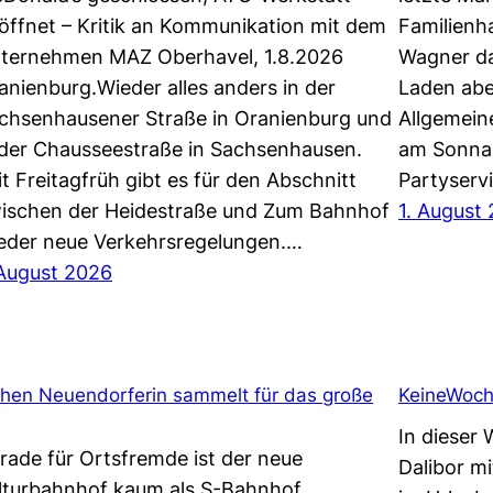
öffnet – Kritik an Kommunikation mit dem
Familienh
ternehmen MAZ Oberhavel, 1.8.2026
Wagner da
anienburg.Wieder alles anders in der
Laden abe
chsenhausener Straße in Oranienburg und
Allgemeine
 der Chausseestraße in Sachsenhausen.
am Sonnab
it Freitagfrüh gibt es für den Abschnitt
Partyserv
ischen der Heidestraße und Zum Bahnhof
1. August
eder neue Verkehrsregelungen.…
 August 2026
hen Neuendorferin sammelt für das große
KeineWoch
In dieser
rade für Ortsfremde ist der neue
Dalibor mi
lturbahnhof kaum als S-Bahnhof