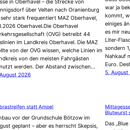
sse in Oberhavel – die Strecke von
war ja be
nnigsdorf über Velten nach Oranienburg
kommt, wi
t sehr stark frequentiert MAZ Oberhavel,
einiges ä
8.2026 Oberhavel.Die Oberhavel
es mir neu
rkehrsgesellschaft (OVG) betreibt 44
Liter-Flas
slinien im Landkreis Oberhavel. Die MAZ
sondern 1
llte von der OVG wissen, welche Linien im
Nahkauf n
ndkreis von den meisten Fahrgästen
Euro. Des
nutzt werden. Der Abstand zwischen…
5. August
 August 2026
brastreifen statt Ampel
Mittagesse
Blutwurst 
bau vor der Grundschule Bötzow im
Das „Blue 
gust geplant – aber es herrscht Skepsis,