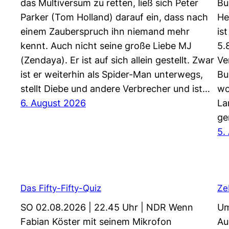
das Multiversum zu retten, ließ sich Peter
Bu
Parker (Tom Holland) darauf ein, dass nach
He
einem Zauberspruch ihn niemand mehr
is
kennt. Auch nicht seine große Liebe MJ
5.
(Zendaya). Er ist auf sich allein gestellt. Zwar
Ve
ist er weiterhin als Spider-Man unterwegs,
Bu
stellt Diebe und andere Verbrecher und ist…
wo
6. August 2026
La
ge
5.
Das Fifty-Fifty-Quiz
Ze
SO 02.08.2026 | 22.45 Uhr | NDR Wenn
Um
Fabian Köster mit seinem Mikrofon
Au