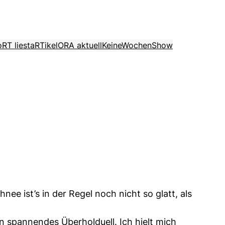
o
RT liest
aRTikel
ORA aktuell
KeineWochenShow
e ist’s in der Regel noch nicht so glatt, als
n spannendes Überholduell. Ich hielt mich