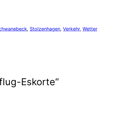
chwanebeck
, 
Stolzenhagen
, 
Verkehr
, 
Wetter
flug-Eskorte“