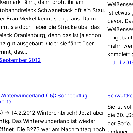
kermark fährt, dann droht ihr am
Weißensee
tobahndreieck Schwaneback oft ein Stau.
ist etwas
er Frau Merkel kennt sich ja aus. Dann
davor. Da
mmt sie doch lieber die Strecke über das
Weißensee
eieck Oranienburg, denn das ist ja schon
umgebaut.
nz gut ausgebaut. Oder sie fährt über
mehr, wer
mmt, das…
komplett 
 September 2013
1. Juli 201
 Winterwunderland (15): Schneepflug-
Schwuttke:
korte
Sie ist vo
4) -> 14.2.2012 Wintereinbruch! Jetzt aber
die 20. „
chtig. Das Winterwunderland ist wieder
der Serie.
öffnet. Die B273 war am Nachmittag noch
gedauert. 