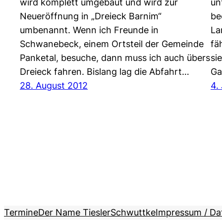
wird komplett umgebaut und wird zur
un
Neueröffnung in „Dreieck Barnim“
be
umbenannt. Wenn ich Freunde in
La
Schwanebeck, einem Ortsteil der Gemeinde
fä
Panketal, besuche, dann muss ich auch übers
si
Dreieck fahren. Bislang lag die Abfahrt…
Ga
28. August 2012
4.
Termine
Der Name Tiesler
Schwuttke
Impressum / Da