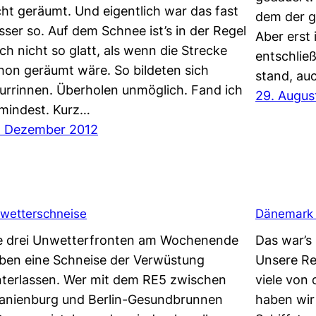
cht geräumt. Und eigentlich war das fast
dem der g
sser so. Auf dem Schnee ist’s in der Regel
Aber erst 
ch nicht so glatt, als wenn die Strecke
entschlie
hon geräumt wäre. So bildeten sich
stand, au
urrinnen. Überholen unmöglich. Fand ich
29. Augus
mindest. Kurz…
. Dezember 2012
wetterschneise
Dänemark (
e drei Unwetterfronten am Wochenende
Das war’s
ben eine Schneise der Verwüstung
Unsere Re
nterlassen. Wer mit dem RE5 zwischen
viele von
anienburg und Berlin-Gesundbrunnen
haben wir