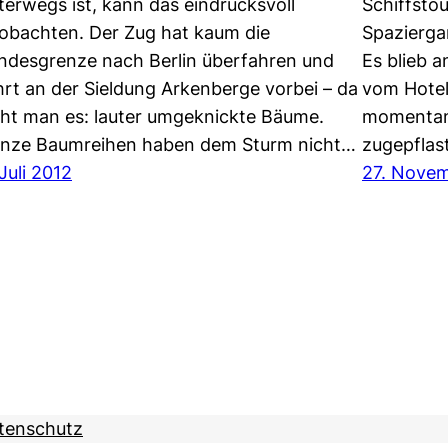
terwegs ist, kann das eindrucksvoll
Schiffstou
obachten. Der Zug hat kaum die
Spaziergan
ndesgrenze nach Berlin überfahren und
Es blieb 
hrt an der Sieldung Arkenberge vorbei – da
vom Hotel
eht man es: lauter umgeknickte Bäume.
momentan 
nze Baumreihen haben dem Sturm nicht…
zugepflas
 Juli 2012
27. Novem
tenschutz