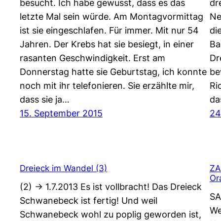
besucht. Ich habe gewusst, dass es das
dr
letzte Mal sein würde. Am Montagvormittag
Ne
ist sie eingeschlafen. Für immer. Mit nur 54
di
Jahren. Der Krebs hat sie besiegt, in einer
Ba
rasanten Geschwindigkeit. Erst am
Dr
Donnerstag hatte sie Geburtstag, ich konnte
be
noch mit ihr telefonieren. Sie erzählte mir,
Ri
dass sie ja…
da
15. September 2015
24
Dreieck im Wandel (3)
ZA
Or
(2) -> 1.7.2013 Es ist vollbracht! Das Dreieck
SA
Schwanebeck ist fertig! Und weil
We
Schwanebeck wohl zu poplig geworden ist,