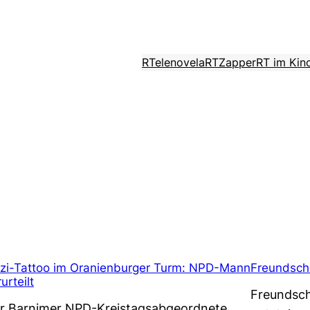
RTelenovela
RTZapper
RT im Kin
zi-Tattoo im Oranienburger Turm: NPD-Mann
Freundscha
urteilt
Freundsch
r Barnimer NPD-Kreistagsabgeordnete