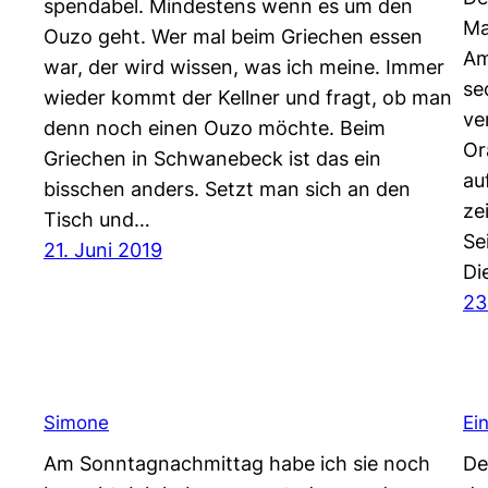
spendabel. Mindestens wenn es um den
Ma
Ouzo geht. Wer mal beim Griechen essen
Am
war, der wird wissen, was ich meine. Immer
se
wieder kommt der Kellner und fragt, ob man
ve
denn noch einen Ouzo möchte. Beim
Or
Griechen in Schwanebeck ist das ein
au
bisschen anders. Setzt man sich an den
ze
Tisch und…
Se
21. Juni 2019
Di
23
Simone
Ei
Am Sonntagnachmittag habe ich sie noch
De