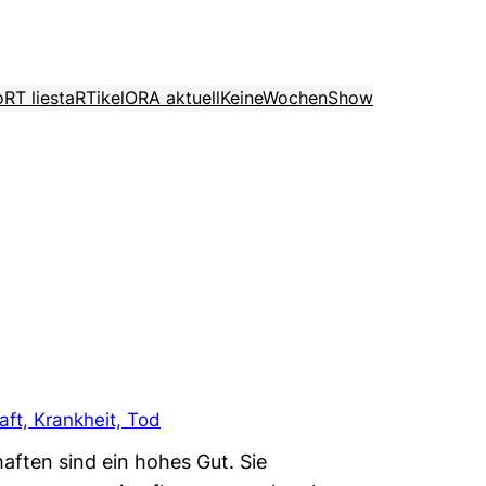
o
RT liest
aRTikel
ORA aktuell
KeineWochenShow
ft, Krankheit, Tod
aften sind ein hohes Gut. Sie