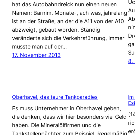
Uc
hat das Autobahndreick nun einen neuen
Au
Namen: Barnim. Monate-, ach was, jahrelang
Ab
ist an der Straße, an der die A11 von der A10
ni
abzweigt, gebaut worden. Ständig
Dr
veränderte sich die Verkehrsführung, immer
ga
musste man auf der…
Su
17. November 2013
8.
Oberhavel, das teure Tankparadies
Im
Es
Es muss Unternehmer in Oberhavel geben,
(1
die denken, dass wir hier besonders viel Geld
ri
haben. Die Mineralölfirmen und die
er
Tankstellenpächter zum Beispiel. Regelmäßig