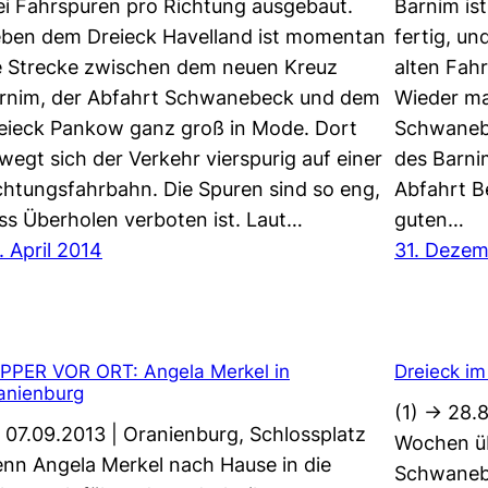
ei Fahrspuren pro Richtung ausgebaut.
Barnim is
ben dem Dreieck Havelland ist momentan
fertig, un
e Strecke zwischen dem neuen Kreuz
alten Fah
rnim, der Abfahrt Schwanebeck und dem
Wieder ma
eieck Pankow ganz groß in Mode. Dort
Schwanebe
wegt sich der Verkehr vierspurig auf einer
des Barni
chtungsfahrbahn. Die Spuren sind so eng,
Abfahrt Be
ss Überholen verboten ist. Laut…
guten…
. April 2014
31. Dezem
PPER VOR ORT: Angela Merkel in
Dreieck im
anienburg
(1) -> 28.
 07.09.2013 | Oranienburg, Schlossplatz
Wochen ü
nn Angela Merkel nach Hause in die
Schwanebe