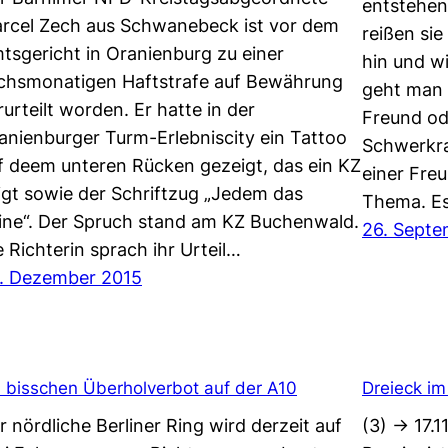
entstehen
rcel Zech aus Schwanebeck ist vor dem
reißen sie
tsgericht in Oranienburg zu einer
hin und w
chsmonatigen Haftstrafe auf Bewährung
geht man 
rurteilt worden. Er hatte in der
Freund od
anienburger Turm-Erlebniscity ein Tattoo
Schwerkra
f deem unteren Rücken gezeigt, das ein KZ
einer Fre
igt sowie der Schriftzug „Jedem das
Thema. E
ine“. Der Spruch stand am KZ Buchenwald.
26. Septe
e Richterin sprach ihr Urteil…
. Dezember 2015
n bisschen Überholverbot auf der A10
Dreieck im
r nördliche Berliner Ring wird derzeit auf
(3) -> 17