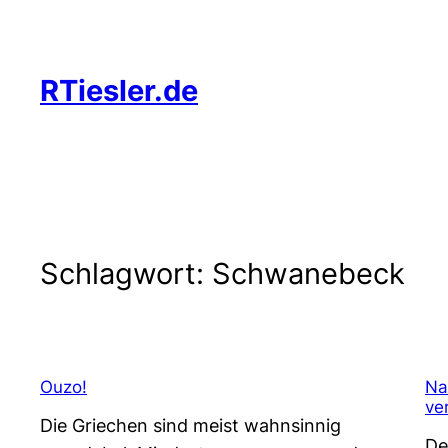
Zum
Inhalt
springen
RTiesler.de
Schlagwort:
Schwanebeck
Ouzo!
Na
ver
Die Griechen sind meist wahnsinnig
De