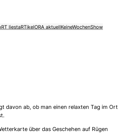
o
RT liest
aRTikel
ORA aktuell
KeineWochenShow
ngt davon ab, ob man einen relaxten Tag im Ort
t.
-Wetterkarte über das Geschehen auf Rügen