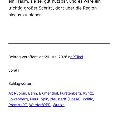
ein Traum, sie sei gut nutzbar, und es wäre ein
„richtig großer Schritt“, dort über die Region
hinaus zu planen.
Beitrag veröffentlicht
29. Mai 2026
in
aRTikel
von
RT
Schlagwörter:
Alt Ruppin
, 
Bahn
, 
Blumenthal
, 
Fürstenberg
, 
Kyritz
, 
Löwenberg
, 
Neuruppin
, 
Neustadt (Dosse)
, 
Politik
, 
Promis+RT
, 
Werder/OPR
, 
Wutike