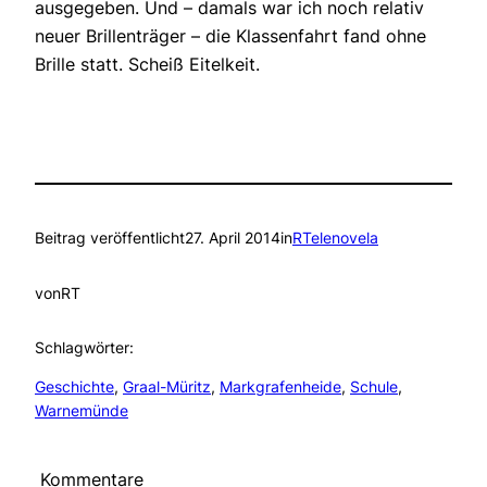
ausgegeben. Und – damals war ich noch relativ
neuer Brillenträger – die Klassenfahrt fand ohne
Brille statt. Scheiß Eitelkeit.
Beitrag veröffentlicht
27. April 2014
in
RTelenovela
von
RT
Schlagwörter:
Geschichte
, 
Graal-Müritz
, 
Markgrafenheide
, 
Schule
, 
Warnemünde
Kommentare