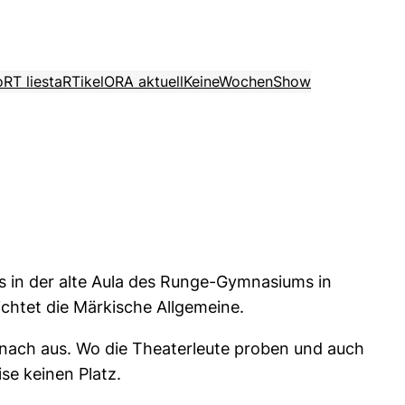
o
RT liest
aRTikel
ORA aktuell
KeineWochenShow
as in der alte Aula des Runge-Gymnasiums in
ichtet die Märkische Allgemeine.
danach aus. Wo die Theaterleute proben und auch
se keinen Platz.