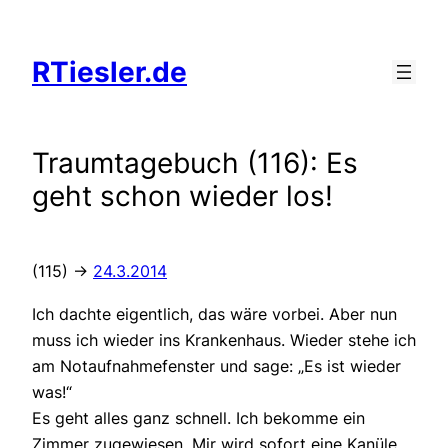
Zum
Inhalt
RTiesler.de
springen
Traumtagebuch (116): Es
geht schon wieder los!
(115) ->
24.3.2014
Ich dachte eigentlich, das wäre vorbei. Aber nun
muss ich wieder ins Krankenhaus. Wieder stehe ich
am Notaufnahmefenster und sage: „Es ist wieder
was!“
Es geht alles ganz schnell. Ich bekomme ein
Zimmer zugewiesen. Mir wird sofort eine Kanüle