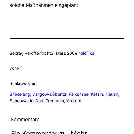
solche Maßnahmen eingeplant.
Beitrag veröffentlicht
3. März 2009
in
aRTikel
von
RT
Schlagwörter:
Brieselang
, 
Dallgow-Döberitz
, 
Falkensee
, 
Ketzin
, 
Nauen
, 
Schönwalde-Dorf
, 
Tremmen
, 
Verkehr
Kommentare
Ein Kommentar zu „Mehr