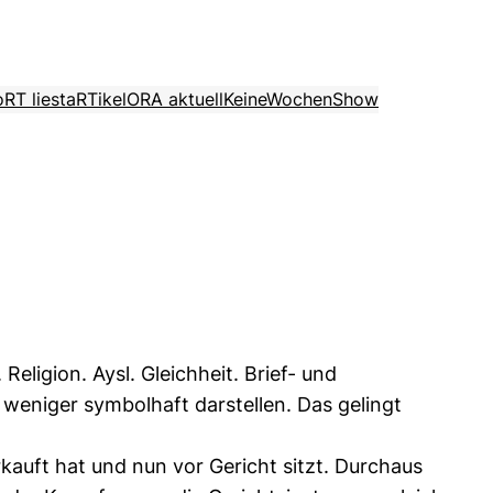
o
RT liest
aRTikel
ORA aktuell
KeineWochenShow
ligion. Aysl. Gleichheit. Brief- und
 weniger symbolhaft darstellen. Das gelingt
kauft hat und nun vor Gericht sitzt. Durchaus