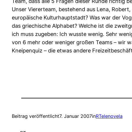
Team, dass alle 5 Fragen dieser Runde richtig b
Unser Viererteam, bestehend aus Lena, Robert, J
europäische Kulturhauptstadt? Was war der Voge
das griechische Alphabet? Welche ist die zweit
ich muss zugeben: Ich wusste wenig. Sehr wenig
von 6 mehr oder weniger großen Teams – wir war
Kneipenquiz – die etwas andere Freizeitbesch
Beitrag veröffentlicht
7. Januar 2007
in
RTelenovela