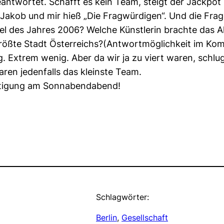
eantwortet. Schafft es kein Team, steigt der Jackpo
akob und mir hieß „Die Fragwürdigen“. Und die Frage
l des Jahres 2006? Welche Künstlerin brachte das A
größte Stadt Österreichs?(Antwortmöglichkeit im Ko
. Extrem wenig. Aber da wir ja zu viert waren, schlu
en jedenfalls das kleinste Team.
äftigung am Sonnabendabend!
Schlagwörter:
Berlin
, 
Gesellschaft