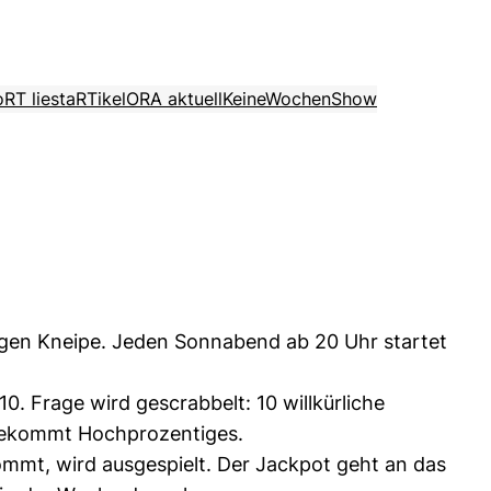
o
RT liest
aRTikel
ORA aktuell
KeineWochenShow
tigen Kneipe. Jeden Sonnabend ab 20 Uhr startet
10. Frage wird gescrabbelt: 10 willkürliche
bekommt Hochprozentiges.
ommt, wird ausgespielt. Der Jackpot geht an das