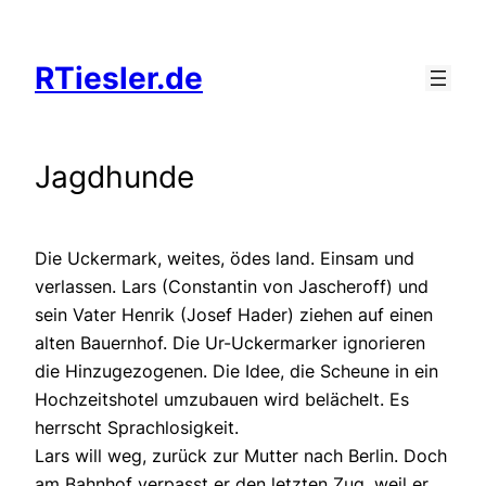
Zum
Inhalt
RTiesler.de
springen
Jagdhunde
Die Uckermark, weites, ödes land. Einsam und
verlassen. Lars (Constantin von Jascheroff) und
sein Vater Henrik (Josef Hader) ziehen auf einen
alten Bauernhof. Die Ur-Uckermarker ignorieren
die Hinzugezogenen. Die Idee, die Scheune in ein
Hochzeitshotel umzubauen wird belächelt. Es
herrscht Sprachlosigkeit.
Lars will weg, zurück zur Mutter nach Berlin. Doch
am Bahnhof verpasst er den letzten Zug, weil er