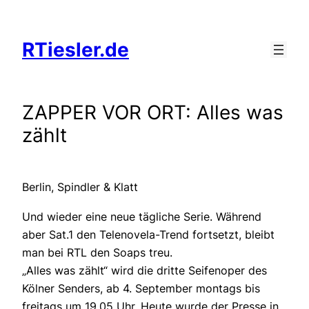
Zum
Inhalt
RTiesler.de
springen
ZAPPER VOR ORT: Alles was
zählt
Berlin, Spindler & Klatt
Und wieder eine neue tägliche Serie. Während
aber Sat.1 den Telenovela-Trend fortsetzt, bleibt
man bei RTL den Soaps treu.
„Alles was zählt“ wird die dritte Seifenoper des
Kölner Senders, ab 4. September montags bis
freitags um 19.05 Uhr. Heute wurde der Presse in