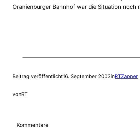
Oranienburger Bahnhof war die Situation noch rec
Beitrag veröffentlicht
16. September 2003
in
RTZapper
von
RT
Kommentare