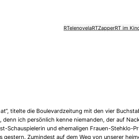
RTelenovela
RTZapper
RT im Kin
at“, titelte die Boulevardzeitung mit den vier Buchsta
 denn ich persönlich kenne niemanden, der auf Nac
t-Schauspielerin und ehemaligen Frauen-Stehklo-Pr
 es gestern. Zumindest auf dem Weg von unserer heime