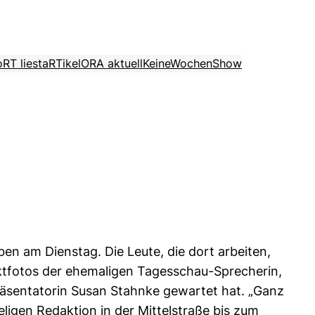
o
RT liest
aRTikel
ORA aktuell
KeineWochenShow
ben am Dienstag. Die Leute, die dort arbeiten,
ktfotos der ehemaligen Tagesschau-Sprecherin,
äsentatorin Susan Stahnke gewartet hat. „Ganz
ligen Redaktion in der Mittelstraße bis zum