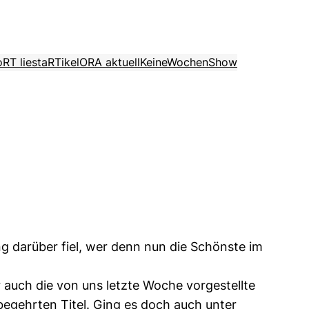
o
RT liest
aRTikel
ORA aktuell
KeineWochenShow
g darüber fiel, wer denn nun die Schönste im
 auch die von uns letzte Woche vorgestellte
egehrten Titel. Ging es doch auch unter