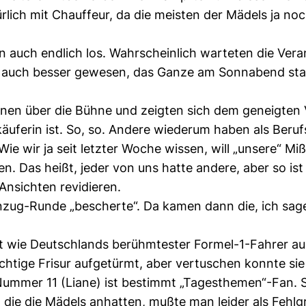
ich mit Chauffeur, da die meisten der Mädels ja noch 
 auch endlich los. Wahrscheinlich warteten die Vera
es auch besser gewesen, das Ganze am Sonnabend sta
nnen über die Bühne und zeigten sich dem geneigten V
käuferin ist. So, so. Andere wiederum haben als Ber
 wir ja seit letzter Woche wissen, will „unsere“ Mi
en. Das heißt, jeder von uns hatte andere, aber so i
Ansichten revidieren.
nzug-Runde „bescherte“. Da kamen dann die, ich sage
t wie Deutschlands berühmtester Formel-1-Fahrer aus
ächtige Frisur aufgetürmt, aber vertuschen konnte si
 Nummer 11 (Liane) ist bestimmt „Tagesthemen“-Fan. Si
, die die Mädels anhatten, mußte man leider als Fehlg