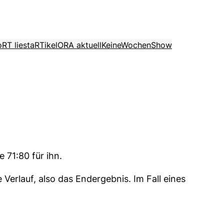
o
RT liest
aRTikel
ORA aktuell
KeineWochenShow
 71:80 für ihn.
Verlauf, also das Endergebnis. Im Fall eines