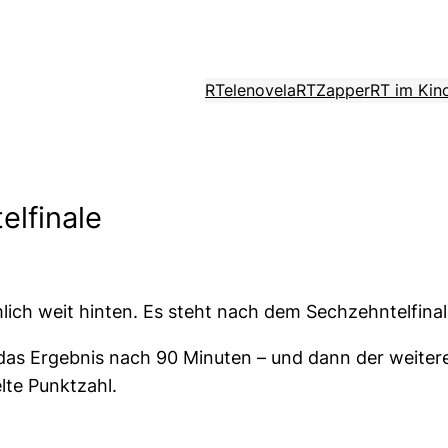
RTelenovela
RTZapper
RT im Kin
lfinale
lich weit hinten. Es steht nach dem Sechzehntelfinale
das Ergebnis nach 90 Minuten – und dann der weitere 
lte Punktzahl.