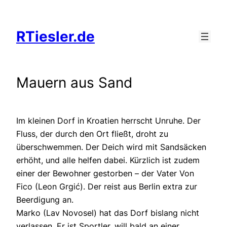
Zum
Inhalt
RTiesler.de
springen
Mauern aus Sand
Im kleinen Dorf in Kroatien herrscht Unruhe. Der
Fluss, der durch den Ort fließt, droht zu
überschwemmen. Der Deich wird mit Sandsäcken
erhöht, und alle helfen dabei. Kürzlich ist zudem
einer der Bewohner gestorben – der Vater Von
Fico (Leon Grgić). Der reist aus Berlin extra zur
Beerdigung an.
Marko (Lav Novosel) hat das Dorf bislang nicht
verlassen. Er ist Sportler, will bald an einer