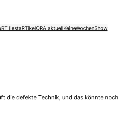
o
RT liest
aRTikel
ORA aktuell
KeineWochenShow
üft die defekte Technik, und das könnte noch