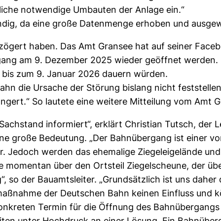
iche notwendige Umbauten der Anlage ein.“
endig, da eine große Datenmenge erhoben und ausge
verzögert haben. Das Amt Gransee hat auf seiner Fac
ergang am 9. Dezember 2025 wieder geöffnet werden.
en bis zum 9. Januar 2026 dauern würden.
ahn die Ursache der Störung bislang nicht feststell
ängert.“ So lautete eine weitere Mitteilung vom Amt 
achstand informiert“, erklärt Christian Tutsch, der
e große Bedeutung. „Der Bahnübergang ist einer von 
ner. Jedoch werden das ehemalige Ziegeleigelände und
e momentan über den Ortsteil Ziegelscheune, der übe
, so der Bauamtsleiter. „Grundsätzlich ist uns daher
umaßnahme der Deutschen Bahn keinen Einfluss und k
nkreten Termin für die Öffnung des Bahnübergangs d
beiten unter Hochdruck an einer Lösung. Ein Bahnüber