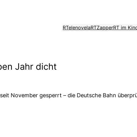
RTelenovela
RTZapper
RT im Kin
en Jahr dicht
on seit November gesperrt – die Deutsche Bahn überpr