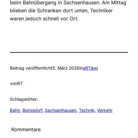
beim Bahnübergang in Sachsenhausen. Am Mittag
blieben die Schranken dort unten, Techniker
waren jedoch schnell vor Ort.
Beitrag veröffentlicht
5. März 2026
in
aRTikel
von
RT
Schlagwörter:
Bahn
, 
Borgsdorf
, 
Sachsenhausen
, 
Technik
, 
Verkehr
Kommentare