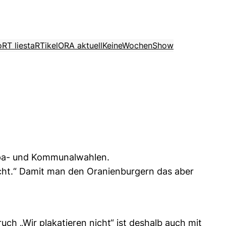
o
RT liest
aRTikel
ORA aktuell
KeineWochenShow
opa- und Kommunalwahlen.
icht.“ Damit man den Oranienburgern das aber
uch „Wir plakatieren nicht“ ist deshalb auch mit