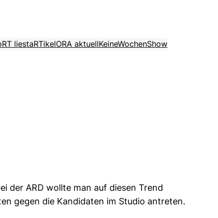
o
RT liest
aRTikel
ORA aktuell
KeineWochenShow
ei der ARD wollte man auf diesen Trend
lten gegen die Kandidaten im Studio antreten.