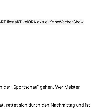
o
RT liest
aRTikel
ORA aktuell
KeineWochenShow
in der „Sportschau“ gehen. Wer Meister
, rettet sich durch den Nachmittag und ist