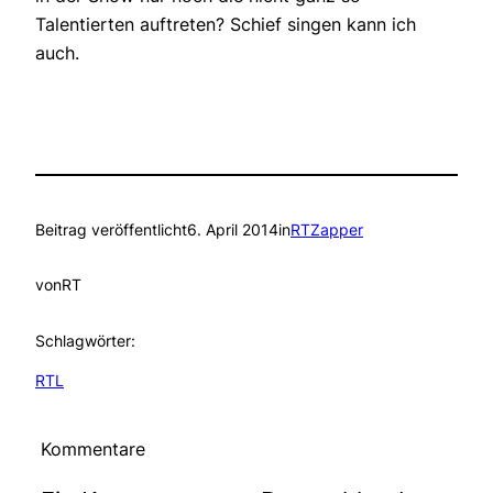
Talentierten auftreten? Schief singen kann ich
auch.
Beitrag veröffentlicht
6. April 2014
in
RTZapper
von
RT
Schlagwörter:
RTL
Kommentare