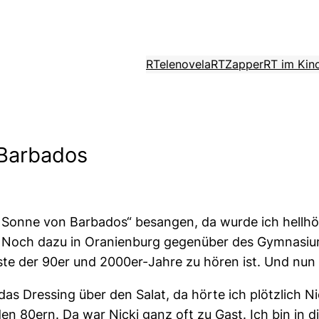
RTelenovela
RTZapper
RT im Kin
 Barbados
e Sonne von Barbados“ besangen, da wurde ich hellhör
. Noch dazu in Oranienburg gegenüber des Gymnasiu
te der 90er und 2000er-Jahre zu hören ist. Und nun 
das Dressing über den Salat, da hörte ich plötzlich 
den 80ern. Da war Nicki ganz oft zu Gast. Ich bin in 