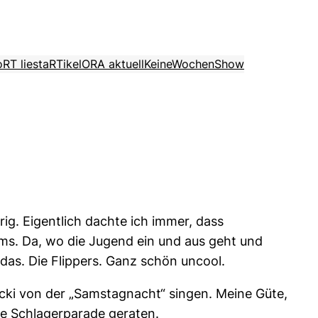
o
RT liest
aRTikel
ORA aktuell
KeineWochenShow
ig. Eigentlich dachte ich immer, dass
ms. Da, wo die Jugend ein und aus geht und
das. Die Flippers. Ganz schön uncool.
Nicki von der „Samstagnacht“ singen. Meine Güte,
die Schlagerparade geraten.