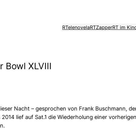
RTelenovela
RTZapper
RT im Kin
r Bowl XLVIII
e dieser Nacht – gesprochen von Frank Buschmann, d
014 lief auf Sat.1 die Wiederholung einer vorherigen S
n.