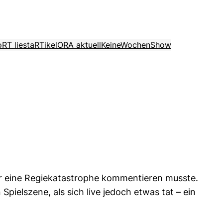
o
RT liest
aRTikel
ORA aktuell
KeineWochenShow
er eine Regiekatastrophe kommentieren musste.
pielszene, als sich live jedoch etwas tat – ein