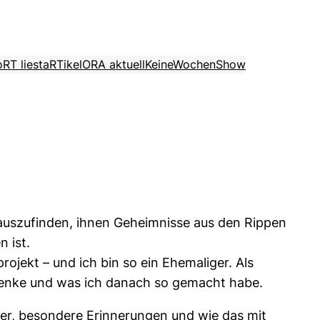
o
RT liest
aRTikel
ORA aktuell
KeineWochenShow
rauszufinden, ihnen Geheimnisse aus den Rippen
n ist.
jekt – und ich bin so ein Ehemaliger. Als
t denke und was ich danach so gemacht habe.
rer, besondere Erinnerungen und wie das mit