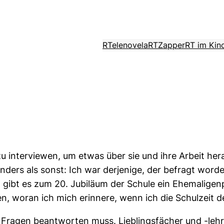
RTelenovela
RTZapper
RT im Kin
zu interviewen, um etwas über sie und ihre Arbeit he
nders als sonst: Ich war derjenige, der befragt worde
bt es zum 20. Jubiläum der Schule ein Ehemaligenpro
den, woran ich mich erinnere, wenn ich die Schulzei
er Fragen beantworten muss. Lieblingsfächer und -leh