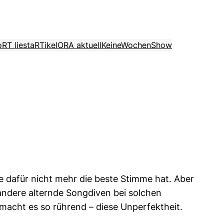
o
RT liest
aRTikel
ORA aktuell
KeineWochenShow
e dafür nicht mehr die beste Stimme hat. Aber
andere alternde Songdiven bei solchen
s macht es so rührend – diese Unperfektheit.