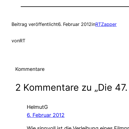
Beitrag veröffentlicht
6. Februar 2012
in
RTZapper
von
RT
Kommentare
2 Kommentare zu „Die 47
HelmutG
6. Februar 2012
Wie sinnvoll ist die Verleihung eines Film