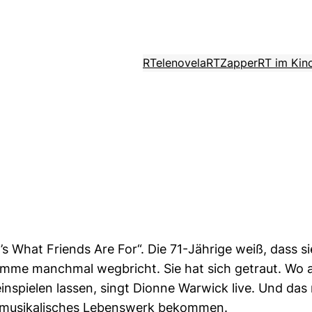
RTelenovela
RTZapper
RT im Kin
 What Friends Are For“. Die 71-Jährige weiß, dass si
imme manchmal wegbricht. Sie hat sich getraut. Wo 
einspielen lassen, singt Dionne Warwick live. Und da
r musikalisches Lebenswerk bekommen.