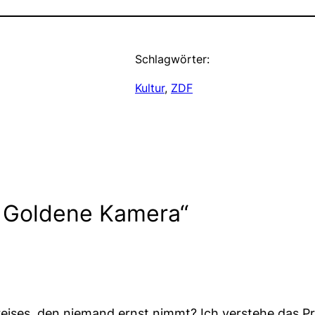
Schlagwörter:
Kultur
, 
ZDF
. Goldene Kamera“
preises, den niemand ernst nimmt? Ich verstehe das Pr