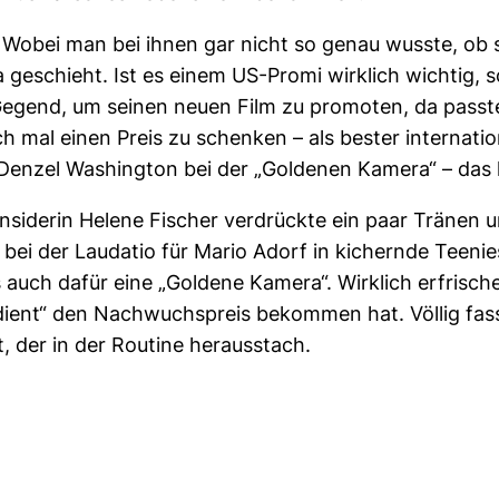
ei man bei ihnen gar nicht so genau wusste, ob sie
 da geschieht. Ist es einem US-Promi wirklich wichtig
Gegend, um seinen neuen Film zu promoten, da passt
h mal einen Preis zu schenken – als bester internati
. Denzel Washington bei der „Goldenen Kamera“ – das 
siderin Helene Fischer verdrückte ein paar Tränen un
ei der Laudatio für Mario Adorf in kichernde Teenies.
auch dafür eine „Goldene Kamera“. Wirklich erfrischend
verdient“ den Nachwuchspreis bekommen hat. Völlig fa
 der in der Routine herausstach.