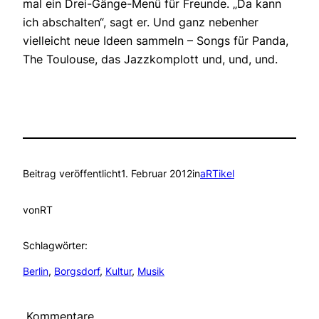
mal ein Drei-Gänge-Menü für Freunde. „Da kann
ich abschalten“, sagt er. Und ganz nebenher
vielleicht neue Ideen sammeln – Songs für Panda,
The Toulouse, das Jazzkomplott und, und, und.
Beitrag veröffentlicht
1. Februar 2012
in
aRTikel
von
RT
Schlagwörter:
Berlin
, 
Borgsdorf
, 
Kultur
, 
Musik
Kommentare