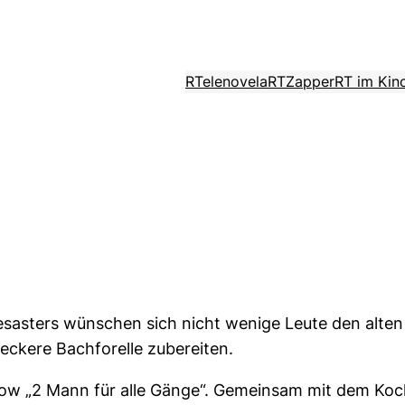
RTelenovela
RTZapper
RT im Kin
asters wünschen sich nicht wenige Leute den alten 
leckere Bachforelle zubereiten.
w „2 Mann für alle Gänge“. Gemeinsam mit dem Koch 