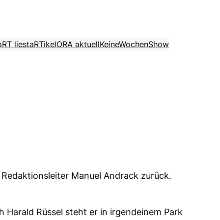
o
RT liest
aRTikel
ORA aktuell
KeineWochenShow
Redaktionsleiter Manuel Andrack zurück.
Harald Rüssel steht er in irgendeinem Park