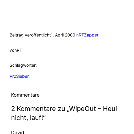
Beitrag veröffentlicht
1. April 2009
in
RTZapper
von
RT
Schlagwörter:
ProSieben
Kommentare
2 Kommentare zu „WipeOut – Heul
nicht, lauf!“
David