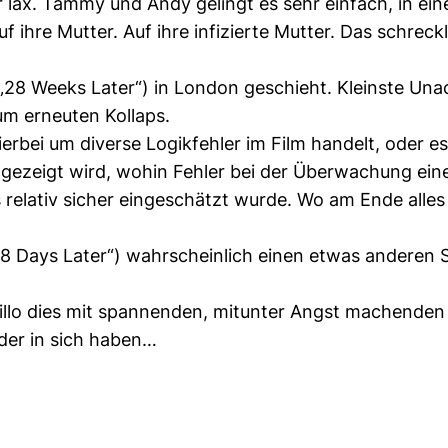
lax. Tammy und Andy gelingt es sehr einfach, in ein
uf ihre Mutter. Auf ihre infizierte Mutter. Das schrec
8 Weeks Later“) in London geschieht. Kleinste Una
m erneuten Kollaps.
ierbei um diverse Logikfehler im Film handelt, oder e
ass gezeigt wird, wohin Fehler bei der Überwachung ei
 relativ sicher eingeschätzt wurde. Wo am Ende alles 
28 Days Later“) wahrscheinlich einen etwas anderen S
llo dies mit spannenden, mitunter Angst machenden 
eder in sich haben…