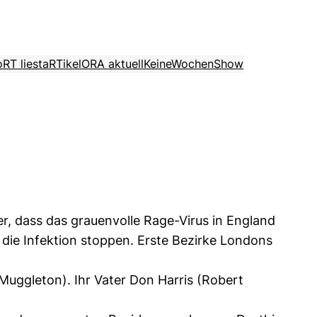
o
RT liest
aRTikel
ORA aktuell
KeineWochenShow
r, dass das grauenvolle Rage-Virus in England
die Infektion stoppen. Erste Bezirke Londons
ggleton). Ihr Vater Don Harris (Robert