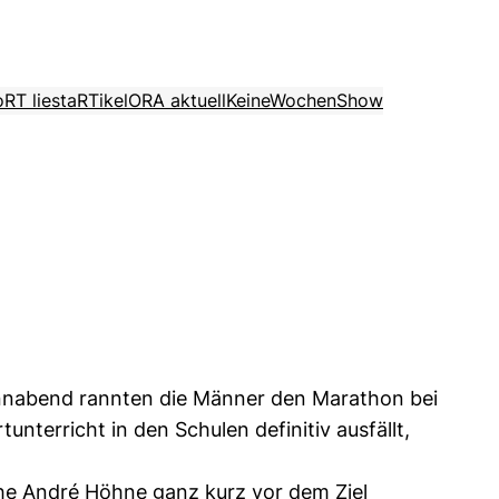
o
RT liest
aRTikel
ORA aktuell
KeineWochenShow
onnabend rannten die Männer den Marathon bei
nterricht in den Schulen definitiv ausfällt,
he André Höhne ganz kurz vor dem Ziel