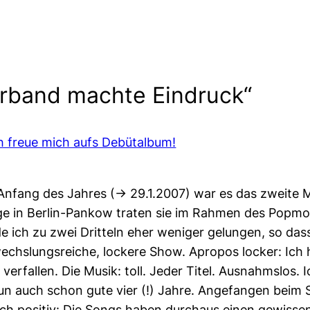
orband machte Eindruck“
Ich freue mich aufs Debütalbum!
fang des Jahres (-> 29.1.2007) war es das zweite Ma
ge in Berlin-Pankow traten sie im Rahmen des Popmoni
nde ich zu zwei Dritteln eher weniger gelungen, so da
echslungsreiche, lockere Show. Apropos locker: Ich
n verfallen. Die Musik: toll. Jeder Titel. Ausnahmslos
un auch schon gute vier (!) Jahre. Angefangen beim 
h positiv: Die Songs haben durchaus einen gewissen Ra