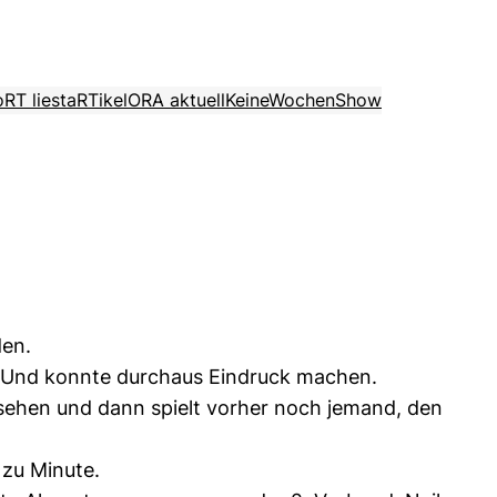
o
RT liest
aRTikel
ORA aktuell
KeineWochenShow
den.
li. Und konnte durchaus Eindruck machen.
sehen und dann spielt vorher noch jemand, den
 zu Minute.