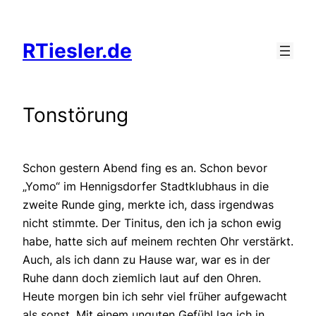
Zum
Inhalt
RTiesler.de
springen
Tonstörung
Schon gestern Abend fing es an. Schon bevor
„Yomo“ im Hennigsdorfer Stadtklubhaus in die
zweite Runde ging, merkte ich, dass irgendwas
nicht stimmte. Der Tinitus, den ich ja schon ewig
habe, hatte sich auf meinem rechten Ohr verstärkt.
Auch, als ich dann zu Hause war, war es in der
Ruhe dann doch ziemlich laut auf den Ohren.
Heute morgen bin ich sehr viel früher aufgewacht
als sonst. Mit einem unguten Gefühl lag ich in