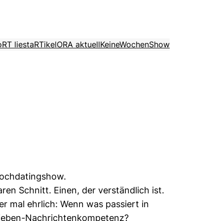
o
RT liest
aRTikel
ORA aktuell
KeineWochenShow
Kochdatingshow.
en Schnitt. Einen, der verständlich ist.
er mal ehrlich: Wenn was passiert in
roSieben-Nachrichtenkompetenz?