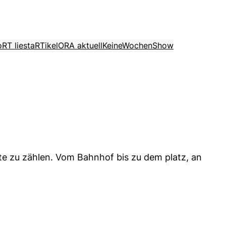
o
RT liest
aRTikel
ORA aktuell
KeineWochenShow
tte zu zählen. Vom Bahnhof bis zu dem platz, an