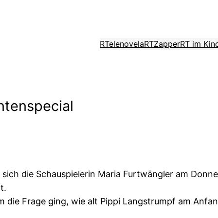
RTelenovela
RTZapper
RT im Kin
ntenspecial
at sich die Schauspielerin Maria Furtwängler am Donn
t.
um die Frage ging, wie alt Pippi Langstrumpf am Anfan