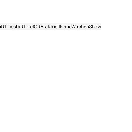
o
RT liest
aRTikel
ORA aktuell
KeineWochenShow