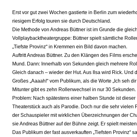
Erst vor gut zwei Wochen gastierte in Berlin zum wieder
riesigem Erfolg touren sie durch Deutschland.
Die Methode von Andreas Büttner ist im Grunde die gleic
Vollplaybacktheatergruppe: Büttner spielt sämtliche Roll
„Tiefste Provinz“ in Kremmen ein Bild davon machen.
Auftritt Andreas Büttner. Zu den Klängen des Films ersch
Mund. Dann: Innerhalb von Sekunden gleich mehrere Rollen
Gleich danach – wieder der Hut. Aus Ilsa wird Rick. Und d
Großes „Aaaah!“ vom Publikum, als die Worte „Ich seh dir
Mitunter gibt es zehn Rollenwechsel in nur 30 Sekunden. 
Problem: Nach spätestens einer halben Stunde ist dieser G
Theaterstück auch als Parodie. Doch nur die sehr vielen 
der Schauspieler mit wirklichen Überzeichnungen der Cha
sie Andreas Büttner auf der Bühne zeigt. Er spielt meiste
Das Publikum der fast ausverkauften „Tiefsten Provinz“ sa