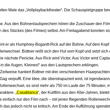
holten Male das „Vollplaybacktheater“. Die Schauspielgruppe b
he. Aus den Bühnenlautsprechern hören die Zuschauer den Film
en des Stückes (des Filmes) selbst. Am Freitagabend konnten si
eint er als Humphrey-Bogardt-Rick auf der Bühne. Auf dem Kopf h
wechsel. Büttner reißt sich den Hut vom Kopf und setzt sich e
ie nächste Perücke. Aus Rick wird Victor. Aus Victor wird Capta
 in die Augen, Kleines!“ aus den Lautsprechern erklingen.
Zeitweise hantiert Büttner mit drei verschiedenen Haarprachte
ag verpufft. Eine Idee, die überstrapaziert wird, ist irgendwan
Rollenwechsel, es sind mehr als 750 im Laufe der 75 Minuten, 
raktere. „
Casablanca
“, der Kultfilm aus den 40er-Jahren, bietet
ns einfach nur den Film nach – mit jenen fliegenden Rollenwech
h das jedoch nicht so kritisch. Am Ende der Aufführung spendet