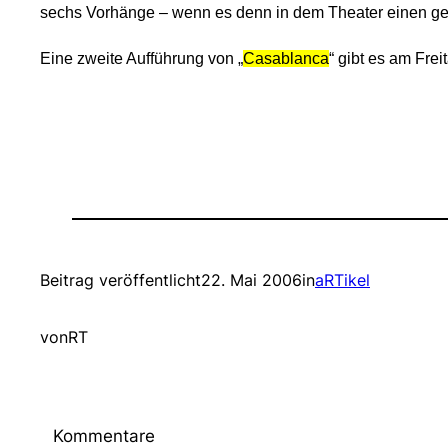
sechs Vorhänge – wenn es denn in dem Theater einen g
Eine zweite Aufführung von „
Casablanca
“ gibt es am Frei
Beitrag veröffentlicht
22. Mai 2006
in
aRTikel
von
RT
Kommentare