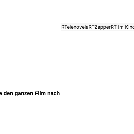
RTelenovela
RTZapper
RT im Kin
te den ganzen Film nach