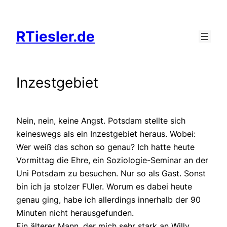
Zum
Inhalt
RTiesler.de
springen
Inzestgebiet
Nein, nein, keine Angst. Potsdam stellte sich
keineswegs als ein Inzestgebiet heraus. Wobei:
Wer weiß das schon so genau? Ich hatte heute
Vormittag die Ehre, ein Soziologie-Seminar an der
Uni Potsdam zu besuchen. Nur so als Gast. Sonst
bin ich ja stolzer FUler. Worum es dabei heute
genau ging, habe ich allerdings innerhalb der 90
Minuten nicht herausgefunden.
Ein älterer Mann, der mich sehr stark an Willy