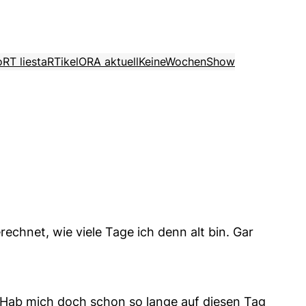
o
RT liest
aRTikel
ORA aktuell
KeineWochenShow
echnet, wie viele Tage ich denn alt bin. Gar
! Hab mich doch schon so lange auf diesen Tag