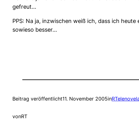
gefreut…
PPS: Na ja, inzwischen weiß ich, dass ich heute
sowieso besser…
Beitrag veröffentlicht
11. November 2005
in
RTelenovel
von
RT