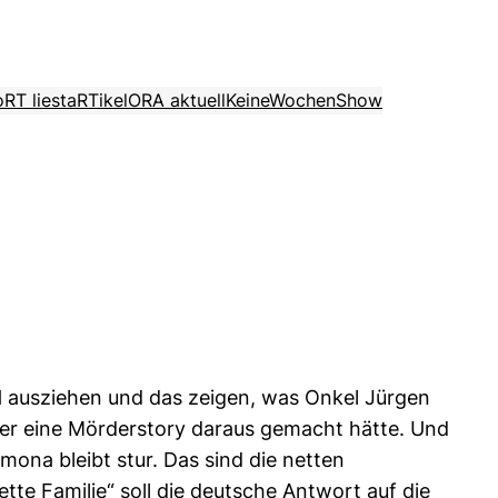
o
RT liest
aRTikel
ORA aktuell
KeineWochenShow
BH ausziehen und das zeigen, was Onkel Jürgen
ieder eine Mörderstory daraus gemacht hätte. Und
ona bleibt stur. Das sind die netten
ette Familie“ soll die deutsche Antwort auf die