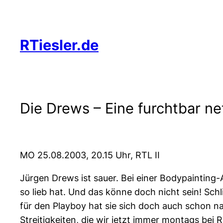
Zum
Inhalt
springen
RTiesler.de
Die Drews – Eine furchtbar ne
MO 25.08.2003, 20.15 Uhr, RTL II
Jürgen Drews ist sauer. Bei einer Bodypainting-
so lieb hat. Und das könne doch nicht sein! Schl
für den Playboy hat sie sich doch auch schon n
Streitigkeiten, die wir jetzt immer montags bei 