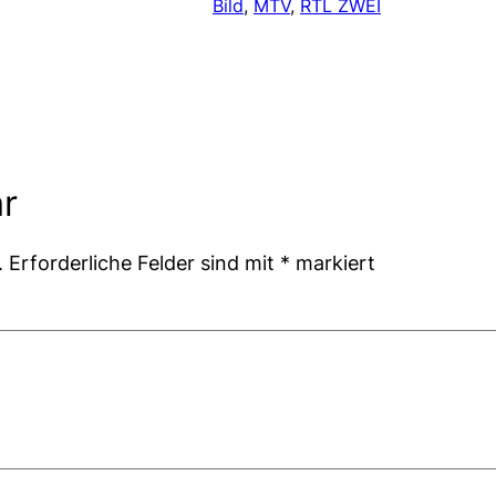
Bild
, 
MTV
, 
RTL ZWEI
r
.
Erforderliche Felder sind mit
*
markiert