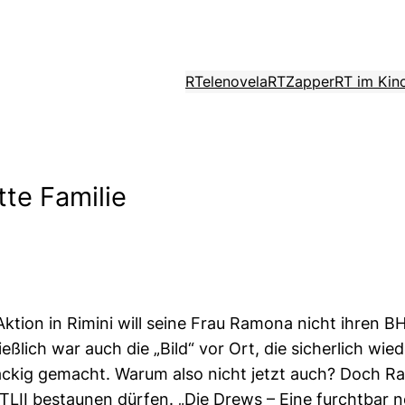
RTelenovela
RTZapper
RT im Kin
tte Familie
Aktion in Rimini will seine Frau Ramona nicht ihren 
ießlich war auch die „Bild“ vor Ort, die sicherlich w
ackig gemacht. Warum also nicht jetzt auch? Doch Ram
RTLII bestaunen dürfen. „Die Drews – Eine furchtbar n