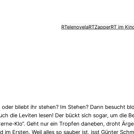
RTelenovela
RTZapper
RT im Kin
in oder bliebt ihr stehen? Im Stehen? Dann besucht 
h die Leviten lesen! Der bückt sich sogar, um die Be
rne-Klo“. Geht nur ein Tropfen daneben, droht Ärger!
 im Ersten. Weil alles so sauber ist, isst Günter Sch