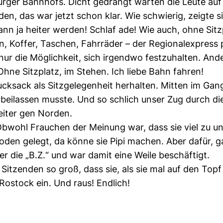
rger Bahnhofs. Dicht gedrängt warten die Leute auf d
n, das war jetzt schon klar. Wie schwierig, zeigte s
 ja heiter werden! Schlaf ade! Wie auch, ohne Sitzp
Koffer, Taschen, Fahrräder – der Regionalexpress pl
nur die Möglichkeit, sich irgendwo festzuhalten. An
hne Sitzplatz, im Stehen. Ich liebe Bahn fahren!
cksack als Sitzgelegenheit herhalten. Mitten im Gang
rbeilassen musste. Und so schlich unser Zug durch di
eiter gen Norden.
bwohl Frauchen der Meinung war, dass sie viel zu unru
oden gelegt, da könne sie Pipi machen. Aber dafür, ga
ber die „B.Z.“ und war damit eine Weile beschäftigt.
Sitzenden so groß, dass sie, als sie mal auf den Top
Rostock ein. Und raus! Endlich!