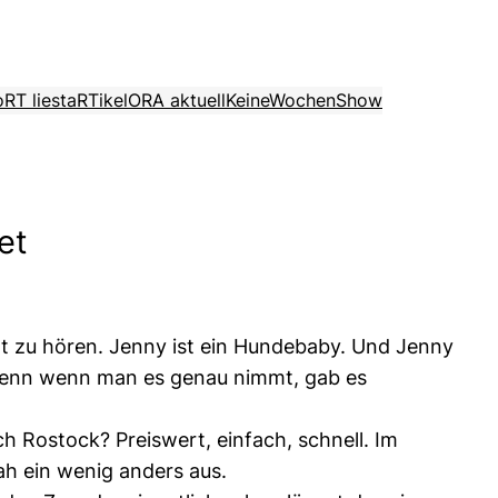
o
RT liest
aRTikel
ORA aktuell
KeineWochenShow
et
rt zu hören. Jenny ist ein Hundebaby. Und Jenny
Denn wenn man es genau nimmt, gab es
h Rostock? Preiswert, einfach, schnell. Im
ah ein wenig anders aus.