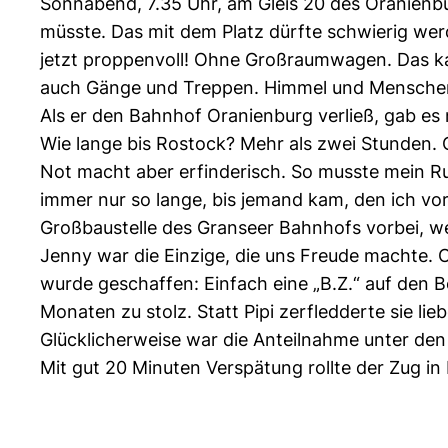
Sonnabend, 7.35 Uhr, am Gleis 20 des Oranienbu
müsste. Das mit dem Platz dürfte schwierig werde
jetzt proppenvoll! Ohne Großraumwagen. Das kann
auch Gänge und Treppen. Himmel und Menschen, 
Als er den Bahnhof Oranienburg verließ, gab es 
Wie lange bis Rostock? Mehr als zwei Stunden. O
Not macht aber erfinderisch. So musste mein Ru
immer nur so lange, bis jemand kam, den ich vo
Großbaustelle des Granseer Bahnhofs vorbei, w
Jenny war die Einzige, die uns Freude machte. O
wurde geschaffen: Einfach eine „B.Z.“ auf den B
Monaten zu stolz. Statt Pipi zerfledderte sie lie
Glücklicherweise war die Anteilnahme unter den 
Mit gut 20 Minuten Verspätung rollte der Zug in 