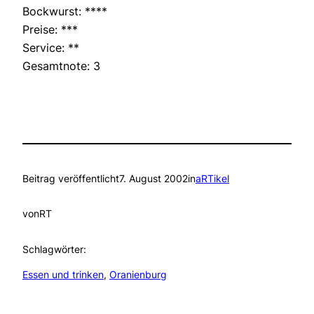
Bockwurst: ****
Preise: ***
Service: **
Gesamtnote: 3
Beitrag veröffentlicht
7. August 2002
in
aRTikel
von
RT
Schlagwörter:
Essen und trinken
, 
Oranienburg