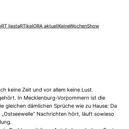
o
RT liest
aRTikel
ORA aktuell
KeineWochenShow
h keine Zeit und vor allem keine Lust.
gehört. In Mecklenburg-Vorpommern ist die
die gleichen dämlichen Sprüche wie zu Hause: Da
r „Ostseewelle“ Nachrichten hört, läuft sowieso
dung.