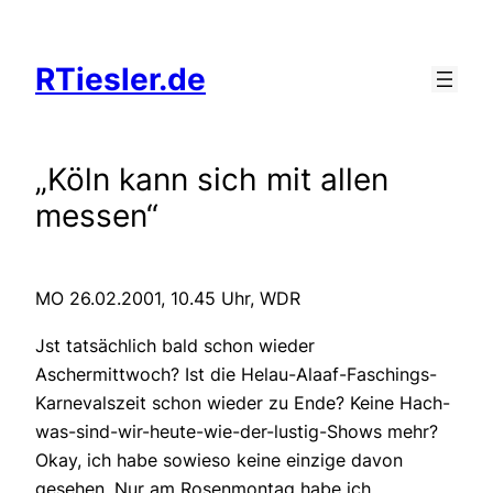
Zum
Inhalt
RTiesler.de
springen
„Köln kann sich mit allen
messen“
MO 26.02.2001, 10.45 Uhr, WDR
Jst tatsächlich bald schon wieder
Aschermittwoch? Ist die Helau-Alaaf-Faschings-
Karnevalszeit schon wieder zu Ende? Keine Hach-
was-sind-wir-heute-wie-der-lustig-Shows mehr?
Okay, ich habe sowieso keine einzige davon
gesehen. Nur am Rosenmontag habe ich