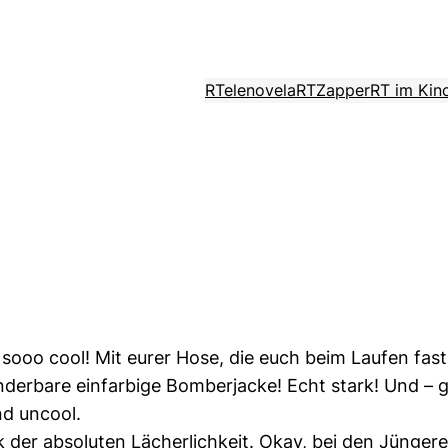
RTelenovela
RTZapper
RT im Kin
 ja sooo cool! Mit eurer Hose, die euch beim Laufen fas
derbare einfarbige Bomberjacke! Echt stark! Und – gan
nd uncool.
 der absoluten Lächerlichkeit. Okay, bei den Jüngeren