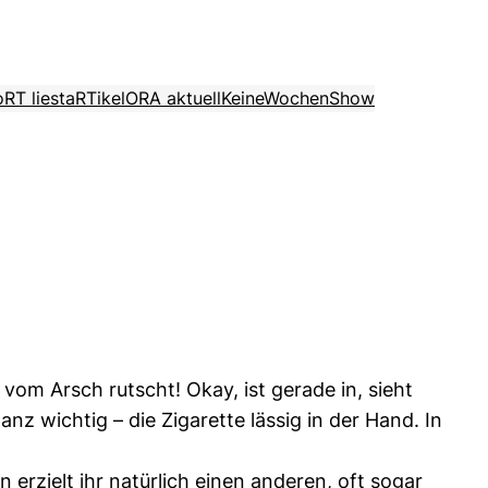
o
RT liest
aRTikel
ORA aktuell
KeineWochenShow
t vom Arsch rutscht! Okay, ist gerade in, sieht
z wichtig – die Zigarette lässig in der Hand. In
 erzielt ihr natürlich einen anderen, oft sogar