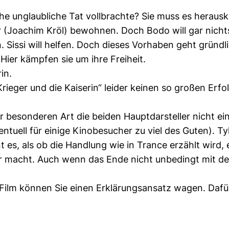
he unglaubliche Tat vollbrachte? Sie muss es herausk
(Joachim Kröl) bewohnen. Doch Bodo will gar nichts v
. Sissi will helfen. Doch dieses Vorhaben geht gründ
 Hier kämpfen sie um ihre Freiheit.
in.
ieger und die Kaiserin“ leider keinen so großen Erfo
der besonderen Art die beiden Hauptdarsteller nicht ei
entuell für einige Kinobesucher zu viel des Guten). Ty
es, als ob die Handlung wie in Trance erzählt wird, e
 macht. Auch wenn das Ende nicht unbedingt mit den 
ilm können Sie einen Erklärungsansatz wagen. Dafür i